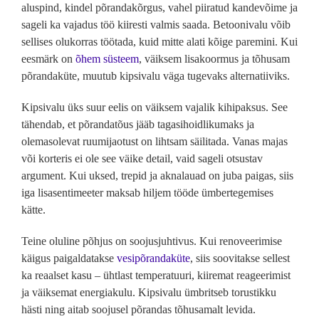
aluspind, kindel põrandakõrgus, vahel piiratud kandevõime ja
sageli ka vajadus töö kiiresti valmis saada. Betoonivalu võib
sellises olukorras töötada, kuid mitte alati kõige paremini. Kui
eesmärk on
õhem süsteem
, väiksem lisakoormus ja tõhusam
põrandaküte, muutub kipsivalu väga tugevaks alternatiiviks.
Kipsivalu üks suur eelis on väiksem vajalik kihipaksus. See
tähendab, et põrandatõus jääb tagasihoidlikumaks ja
olemasolevat ruumijaotust on lihtsam säilitada. Vanas majas
või korteris ei ole see väike detail, vaid sageli otsustav
argument. Kui uksed, trepid ja aknalauad on juba paigas, siis
iga lisasentimeeter maksab hiljem tööde ümbertegemises
kätte.
Teine oluline põhjus on soojusjuhtivus. Kui renoveerimise
käigus paigaldatakse
vesipõrandaküte
, siis soovitakse sellest
ka reaalset kasu – ühtlast temperatuuri, kiiremat reageerimist
ja väiksemat energiakulu. Kipsivalu ümbritseb torustikku
hästi ning aitab soojusel põrandas tõhusamalt levida.