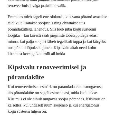
renoveerimisel väga praktiline valik.
Eramutes tuleb sageli ette olukordi, kus vana põrand avatakse
täielikult, lisatakse soojustus ning ehitatakse uus
põrandaküttega lahendus. Siis loeb juba kogu süsteemi
loogika – kui kiiresti saab järgmiste tööetappidega edasi
minna, kui palju soojust läheb tegelikult tuppa ja kui kõrgeks
uus põrand lõpuks kujuneb. Kipsivalu aitab need kolm
küsimust korraga kontrolli all hoida.
Kipsivalu renoveerimisel ja
põrandaküte
Kui renoveerimise eesmärk on parandada elamismugavust,
siis põrandaküte on sageli esimene asi, mida kaalutakse.
Küsimus ei ole ainult mugavas soojas põrandas. Küsimus on
ka selles, kui ühtlaselt ruum soojeneb ja kui energiatõhus
kogu süsteem hiljem on.