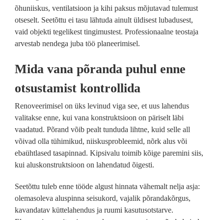
õhuniiskus, ventilatsioon ja kihi paksus mõjutavad tulemust
otseselt. Seetõttu ei tasu lähtuda ainult üldisest lubadusest,
vaid objekti tegelikest tingimustest. Professionaalne teostaja
arvestab nendega juba töö planeerimisel.
Mida vana põranda puhul enne
otsustamist kontrollida
Renoveerimisel on üks levinud viga see, et uus lahendus
valitakse enne, kui vana konstruktsioon on päriselt läbi
vaadatud. Põrand võib pealt tunduda lihtne, kuid selle all
võivad olla tühimikud, niiskusprobleemid, nõrk alus või
ebaühtlased tasapinnad. Kipsivalu toimib kõige paremini siis,
kui aluskonstruktsioon on lahendatud õigesti.
Seetõttu tuleb enne tööde algust hinnata vähemalt nelja asja:
olemasoleva aluspinna seisukord, vajalik põrandakõrgus,
kavandatav küttelahendus ja ruumi kasutusotstarve.