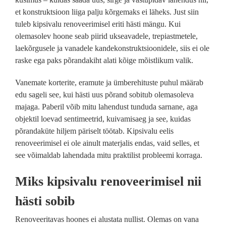
et konstruktsioon liiga palju kõrgemaks ei läheks. Just siin
tuleb kipsivalu renoveerimisel eriti hästi mängu. Kui
olemasolev hoone seab piirid ukseavadele, trepiastmetele,
laekõrgusele ja vanadele kandekonstruktsioonidele, siis ei ole
raske ega paks põrandakiht alati kõige mõistlikum valik.
Vanemate korterite, eramute ja ümberehituste puhul määrab
edu sageli see, kui hästi uus põrand sobitub olemasoleva
majaga. Paberil võib mitu lahendust tunduda sarnane, aga
objektil loevad sentimeetrid, kuivamisaeg ja see, kuidas
põrandaküte hiljem päriselt töötab. Kipsivalu eelis
renoveerimisel ei ole ainult materjalis endas, vaid selles, et
see võimaldab lahendada mitu praktilist probleemi korraga.
Miks kipsivalu renoveerimisel nii
hästi sobib
Renoveeritavas hoones ei alustata nullist. Olemas on vana