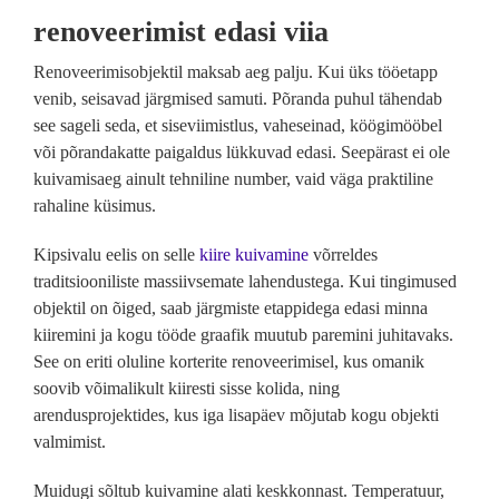
renoveerimist edasi viia
Renoveerimisobjektil maksab aeg palju. Kui üks tööetapp
venib, seisavad järgmised samuti. Põranda puhul tähendab
see sageli seda, et siseviimistlus, vaheseinad, köögimööbel
või põrandakatte paigaldus lükkuvad edasi. Seepärast ei ole
kuivamisaeg ainult tehniline number, vaid väga praktiline
rahaline küsimus.
Kipsivalu eelis on selle
kiire kuivamine
võrreldes
traditsiooniliste massiivsemate lahendustega. Kui tingimused
objektil on õiged, saab järgmiste etappidega edasi minna
kiiremini ja kogu tööde graafik muutub paremini juhitavaks.
See on eriti oluline korterite renoveerimisel, kus omanik
soovib võimalikult kiiresti sisse kolida, ning
arendusprojektides, kus iga lisapäev mõjutab kogu objekti
valmimist.
Muidugi sõltub kuivamine alati keskkonnast. Temperatuur,