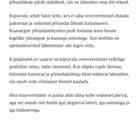
põrandakate püsib stabiilselt, siis on lahendus oma töö teinud.
Kipsivalu sobib hästi neile, kes ei taha renoveerimisel ehitada
paksemat ja raskemat põrandat lihtsalt harjumusest.
Kaasaegne põrandalahendus peab töötama koos hoone
tegelike piirangute ja kasutaja ootustega. Just seetõttu on
spetsialiseeritud lähenemine siin tugev eelis.
Kipspõrand.ee vaatest on kipsivalu renoveerimisel eelkõige
praktiline otsus, mitte moetrend. Kui objekt vajab õhemat,
kiiremini kuivavat ja põrandaküttega hästi toimivat lahendust,
siis tasub seda võimalust tõsiselt kaaluda.
Hea renoveerimine ei paista alati silma kohe esimesel päeval,
aga see annab end tunda igal järgneval talvel, iga sammuga ja
iga küttearvega.