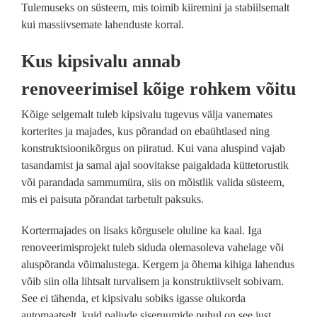
Tulemuseks on süsteem, mis toimib kiiremini ja stabiilsemalt
kui massiivsemate lahenduste korral.
Kus kipsivalu annab
renoveerimisel kõige rohkem võitu
Kõige selgemalt tuleb kipsivalu tugevus välja vanemates
korterites ja majades, kus põrandad on ebaühtlased ning
konstruktsioonikõrgus on piiratud. Kui vana aluspind vajab
tasandamist ja samal ajal soovitakse paigaldada küttetorustik
või parandada sammumüra, siis on mõistlik valida süsteem,
mis ei paisuta põrandat tarbetult paksuks.
Kortermajades on lisaks kõrgusele oluline ka kaal. Iga
renoveerimisprojekt tuleb siduda olemasoleva vahelage või
aluspõranda võimalustega. Kergem ja õhema kihiga lahendus
võib siin olla lihtsalt turvalisem ja konstruktiivselt sobivam.
See ei tähenda, et kipsivalu sobiks igasse olukorda
automaatselt, kuid paljude siseruumide puhul on see just