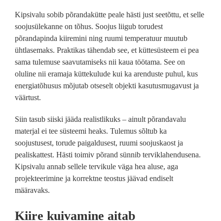
Kipsivalu sobib põrandakütte peale hästi just seetõttu, et selle
soojusülekanne on tõhus. Soojus liigub torudest
põrandapinda kiiremini ning ruumi temperatuur muutub
ühtlasemaks. Praktikas tähendab see, et küttesüsteem ei pea
sama tulemuse saavutamiseks nii kaua töötama. See on
oluline nii eramaja küttekulude kui ka arenduste puhul, kus
energiatõhusus mõjutab otseselt objekti kasutusmugavust ja
väärtust.
Siin tasub siiski jääda realistlikuks – ainult põrandavalu
materjal ei tee süsteemi heaks. Tulemus sõltub ka
soojustusest, torude paigaldusest, ruumi soojuskaost ja
pealiskattest. Hästi toimiv põrand sünnib terviklahendusena.
Kipsivalu annab sellele tervikule väga hea aluse, aga
projekteerimine ja korrektne teostus jäävad endiselt
määravaks.
Kiire kuivamine aitab