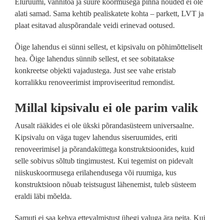
Eluruumi, vannitoa ja suure koormusega pinna nõuded ei ole
alati samad. Sama kehtib pealiskatete kohta – parkett, LVT ja
plaat esitavad aluspõrandale veidi erinevad ootused.
Õige lahendus ei sünni sellest, et kipsivalu on põhimõtteliselt
hea. Õige lahendus sünnib sellest, et see sobitatakse
konkreetse objekti vajadustega. Just see vahe eristab
korralikku renoveerimist improviseeritud remondist.
Millal kipsivalu ei ole parim valik
Ausalt rääkides ei ole ükski põrandasüsteem universaalne.
Kipsivalu on väga tugev lahendus siseruumides, eriti
renoveerimisel ja põrandaküttega konstruktsioonides, kuid
selle sobivus sõltub tingimustest. Kui tegemist on pidevalt
niiskuskoormusega erilahendusega või ruumiga, kus
konstruktsioon nõuab teistsugust lähenemist, tuleb süsteem
eraldi läbi mõelda.
Samuti ei saa kehva ettevalmistust ühegi valuga ära peita. Kui