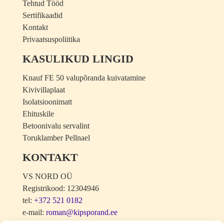
Tehtud Tööd
Sertifikaadid
Kontakt
Privaatsuspoliitika
KASULIKUD LINGID
Knauf FE 50 valupõranda kuivatamine
Kivivillaplaat
Isolatsioonimatt
Ehituskile
Betoonivalu servalint
Toruklamber Pellnael
KONTAKT
VS NORD OÜ
Registrikood: 12304946
tel:
+372 521 0182
e-mail:
roman@kipsporand.ee