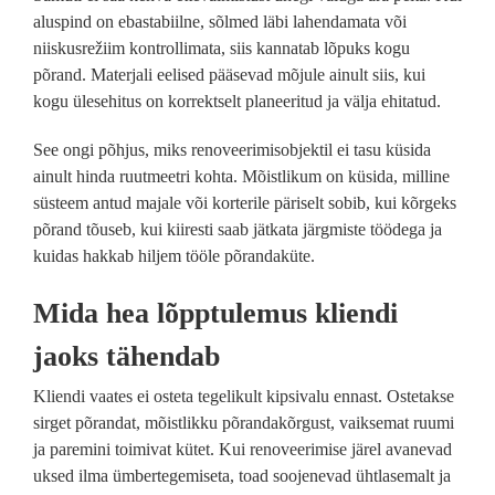
aluspind on ebastabiilne, sõlmed läbi lahendamata või
niiskusrežiim kontrollimata, siis kannatab lõpuks kogu
põrand. Materjali eelised pääsevad mõjule ainult siis, kui
kogu ülesehitus on korrektselt planeeritud ja välja ehitatud.
See ongi põhjus, miks renoveerimisobjektil ei tasu küsida
ainult hinda ruutmeetri kohta. Mõistlikum on küsida, milline
süsteem antud majale või korterile päriselt sobib, kui kõrgeks
põrand tõuseb, kui kiiresti saab jätkata järgmiste töödega ja
kuidas hakkab hiljem tööle põrandaküte.
Mida hea lõpptulemus kliendi
jaoks tähendab
Kliendi vaates ei osteta tegelikult kipsivalu ennast. Ostetakse
sirget põrandat, mõistlikku põrandakõrgust, vaiksemat ruumi
ja paremini toimivat kütet. Kui renoveerimise järel avanevad
uksed ilma ümbertegemiseta, toad soojenevad ühtlasemalt ja