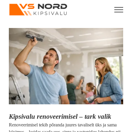
Skip
to
content
View
Larger
Image
Kipsivalu renoveerimisel – tark valik
Renoveerimisel tekib põranda juures tavaliselt üks ja sama
küsimus – kuidas saada uus, sirge ja vastupidav lahendus nii,