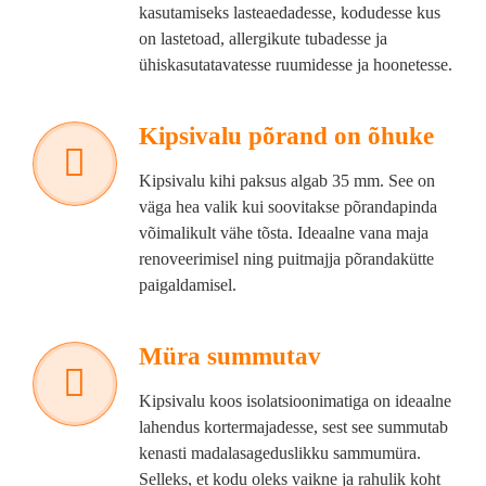
kasutamiseks lasteaedadesse, kodudesse kus
on lastetoad, allergikute tubadesse ja
ühiskasutatavatesse ruumidesse ja hoonetesse.
Kipsivalu põrand on õhuke
Kipsivalu kihi paksus algab 35 mm. See on
väga hea valik kui soovitakse põrandapinda
võimalikult vähe tõsta. Ideaalne vana maja
renoveerimisel ning puitmajja põrandakütte
paigaldamisel.
Müra summutav
Kipsivalu koos isolatsioonimatiga on ideaalne
lahendus kortermajadesse, sest see summutab
kenasti madalasageduslikku sammumüra.
Selleks, et kodu oleks vaikne ja rahulik koht