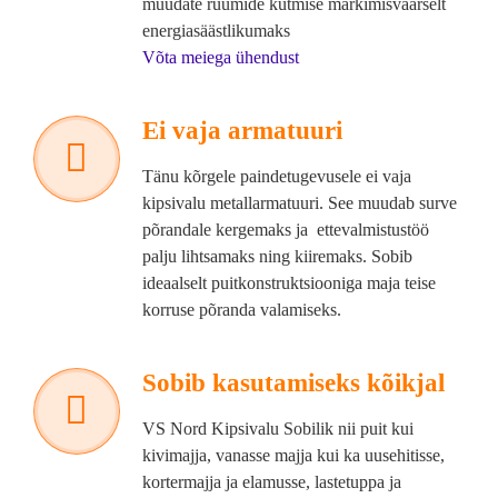
muudate ruumide kütmise märkimisväärselt
energiasäästlikumaks
Võta meiega ühendust
Ei vaja armatuuri
Tänu kõrgele paindetugevusele ei vaja
kipsivalu metallarmatuuri. See muudab surve
põrandale kergemaks ja ettevalmistustöö
palju lihtsamaks ning kiiremaks. Sobib
ideaalselt puitkonstruktsiooniga maja teise
korruse põranda valamiseks.
Sobib kasutamiseks kõikjal
VS Nord Kipsivalu Sobilik nii puit kui
kivimajja, vanasse majja kui ka uusehitisse,
kortermajja ja elamusse, lastetuppa ja