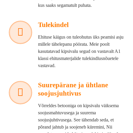
kus saaks segamatult puhata.
Tulekindel
Ehituse käigus on tuleohutus üks peamisi asju
millele tähelepanu pöörata. Meie poolt
kasutatavad kipsivalu segud on vastavalt A1
klassi ehitusmaterjalide tulekindlusnõuetele
vastavad.
Suurepärane ja ühtlane
soojusjuhtivus
Võrreldes betooniga on kipsivalu väiksema
soojusmahtuvusega ja suurema
soojusjuhtivusega. See tähendab seda, et
põrand jahtub ja soojeneb kiiremini, Nii