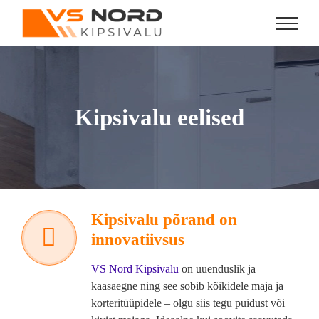
Skip
to
content
Kipsivalu eelised
Kipsivalu põrand on
innovatiivsus
VS Nord Kipsivalu
on uuenduslik ja
kaasaegne ning see sobib kõikidele maja ja
korteritüüpidele – olgu siis tegu puidust või