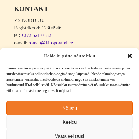
KONTAKT
VS NORD OÜ
Registrikood: 12304946
tel:
+372 521 0182
e-mail:
roman@kipsporand.ee
Halda küpsiste nõusolekut
Parima kasutuskogemuse pakkumiseks kasutame seadme teabe salvestamiseks ja/või
juurdepääsemiseks selliseid tehnoloogiaid nagu küpsised. Nende tehnoloogiatega
nõustumine võimaldab meil töödelda andmeid, nagu sirvimiskäitumine või
kordumatud ID-d sellel saidil. Nõusoleku mitteandmine või nõusoleku tagasivõtmine
võib teatud funktsioone negatiivselt mõjutada.
Nõustu
Keeldu
Vaata eelistusi