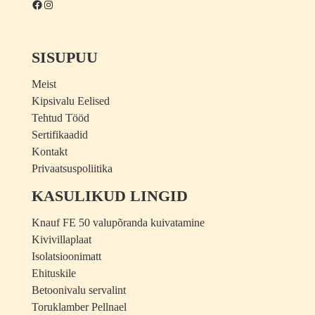
Facebook
Instagram
SISUPUU
Meist
Kipsivalu Eelised
Tehtud Tööd
Sertifikaadid
Kontakt
Privaatsuspoliitika
KASULIKUD LINGID
Knauf FE 50 valupõranda kuivatamine
Kivivillaplaat
Isolatsioonimatt
Ehituskile
Betoonivalu servalint
Toruklamber Pellnael