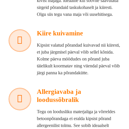
kivist majaga. Ideaalne kui soovite saavutada
sirgeid põrandaid taskukohaselt ja kiiresti.
Olgu siis tegu vana maja või uusehitisega.
Kiire kuivamine
Kipsist valatud põrandad kuivavad nii kiiresti,
et juba järgmisel päeval võib sellel kõnida.
Kolme päeva möödudes on põrand juba
täielikult koormatav ning viiendal päeval võib
järgi panna ka põrandakütte.
Allergiavaba ja
loodussõbralik
Tegu on loodusliku materjaliga ja võrreldes
betoonpõrandaga ei eralda kipsist põrand
allergeenilist tolmu. See sobib ideaalselt